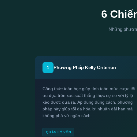
6 Chiế
Những phương 
Phương Pháp Kelly Criterion
1
Công thức toán học giúp tính toán mức cược tối
ưu dựa trên xác suất thắng thực sự so với tỷ lệ
kèo được đưa ra. Áp dụng đúng cách, phương
pháp này giúp tối đa hóa lợi nhuận dài hạn mà
không phá vỡ ngân sách.
QUẢN LÝ VỐN