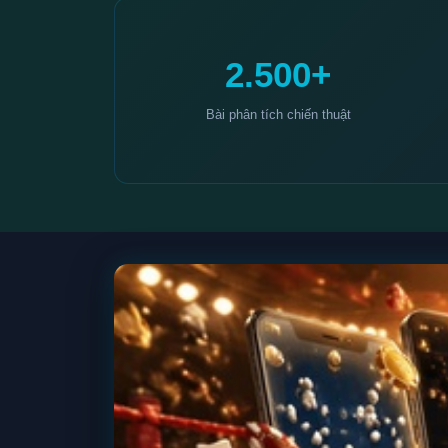
2.500+
Bài phân tích chiến thuật