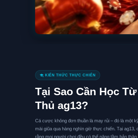
KIẾN THỨC THỰC CHIẾN
Tại Sao Cần Học Từ
Thủ ag13?
Cá cược không đơn thuần là may rủi – đó là một 
mài giũa qua hàng nghìn giờ thực chiến. Tại ag13, c
rằng mọi người chơi đều có thể nâng tầm bản thân