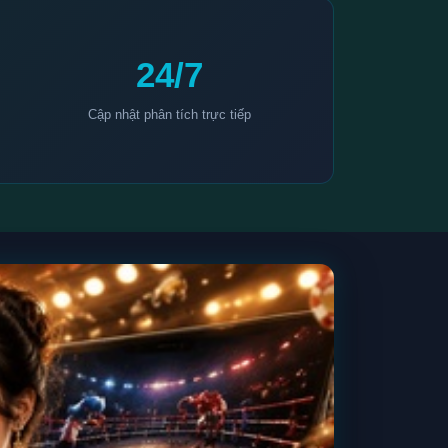
24/7
Cập nhật phân tích trực tiếp