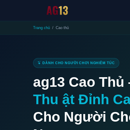
Trang chủ
Cao thủ
DÀNH CHO NGƯỜI CHƠI NGHIÊM TÚC
ag13 Cao Thủ
Thu ật Đỉnh C
Cho Người Chơ