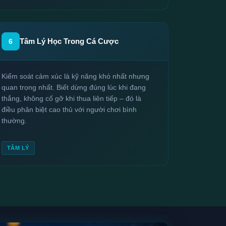
Tâm Lý Học Trong Cá Cược
6
Kiểm soát cảm xúc là kỹ năng khó nhất nhưng
quan trọng nhất. Biết dừng đúng lúc khi đang
thắng, không cố gỡ khi thua liên tiếp – đó là
điều phân biệt cao thủ với người chơi bình
thường.
TÂM LÝ