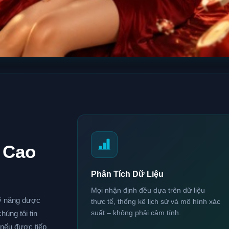
 Cao
Phân Tích Dữ Liệu
Mọi nhận định đều dựa trên dữ liệu
kỹ năng được
thực tế, thống kê lịch sử và mô hình xác
suất – không phải cảm tính.
húng tôi tin
 nếu được tiếp